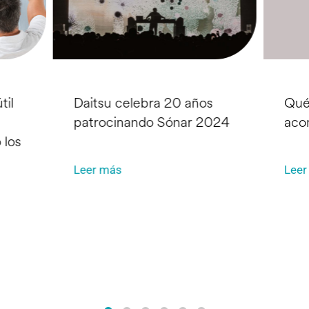
til
Daitsu celebra 20 años
Qué
patrocinando Sónar 2024
aco
 los
Leer más
Leer