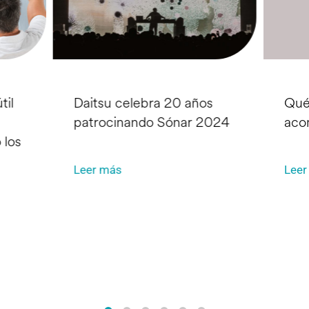
til
Daitsu celebra 20 años
Qué
patrocinando Sónar 2024
aco
 los
Leer más
Leer