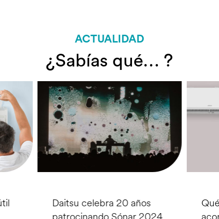
ACTUALIDAD
¿Sabías qué… ?
til
Daitsu celebra 20 años
Qué
patrocinando Sónar 2024
aco