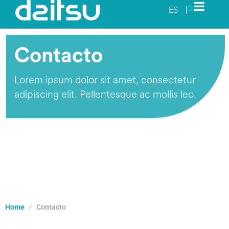
ES
|
Contacto
Lorem ipsum dolor sit amet, consectetur
adipiscing elit. Pellentesque ac mollis leo.
Home
Contacto