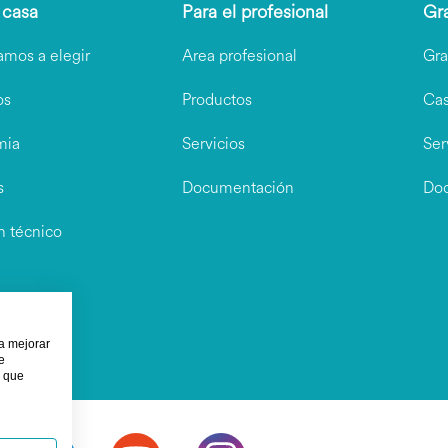
 casa
Para el profesional
Gr
amos a elegir
Area profesional
Gra
os
Productos
Cas
mia
Servicios
Ser
s
Documentación
Do
n técnico
ra mejorar
e
s que