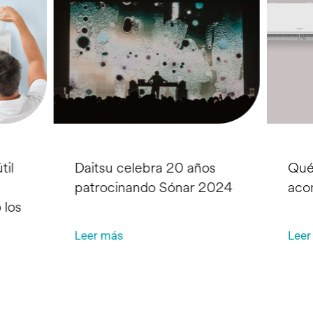
til
Daitsu celebra 20 años
Qué
patrocinando Sónar 2024
aco
 los
Leer más
Leer