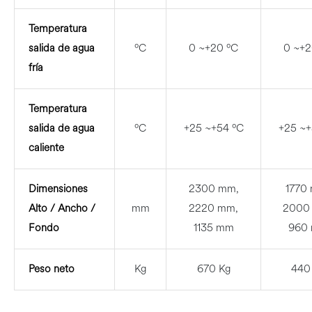
Temperatura
salida de agua
ºC
0 ~+20 ºC
0 ~+2
fría
Temperatura
salida de agua
ºC
+25 ~+54 ºC
+25 ~+
caliente
Dimensiones
2300 mm,
1770
Alto / Ancho /
mm
2220 mm,
2000
Fondo
1135 mm
960
Peso neto
Kg
670 Kg
440