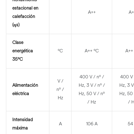
estacional en
A++
A+
calefacción
(ηs)
Clase
energética
ºC
A++ ºC
A++
35ºC
400 V / nº /
400 V 
V /
Alimentación
Hz, 3 V / nº /
Hz, 3 V
nº /
eléctrica
Hz, 50 V / nº
Hz, 50 
Hz
/ Hz
/ 
Intensidad
A
106 A
54
máxima