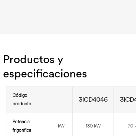
Productos y
especificaciones
Código
3ICD4046
3ICD
producto
Potencia
kW
130 kW
70 
frigorífica