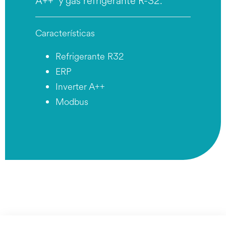
A++ y gas refrigerante R-32.
Características
Refrigerante R32
ERP
Inverter A++
Modbus