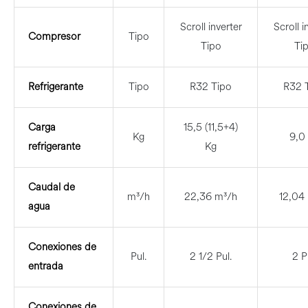
Scroll inverter
Scroll i
Compresor
Tipo
Tipo
Ti
Refrigerante
Tipo
R32 Tipo
R32 
Carga
15,5 (11,5+4)
Kg
9,0
refrigerante
Kg
Caudal de
m³/h
22,36 m³/h
12,04
agua
Conexiones de
Pul.
2 1/2 Pul.
2 P
entrada
Conexiones de