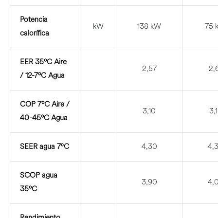
Potencia
kW
138 kW
75 
calorífica
EER 35ºC Aire
2,57
2,
/ 12-7ºC Agua
COP 7ºC Aire /
3,10
3,
40-45ºC Agua
SEER agua 7⁰C
4,30
4,
SCOP agua
3,90
4,
35ºC
Rendimiento