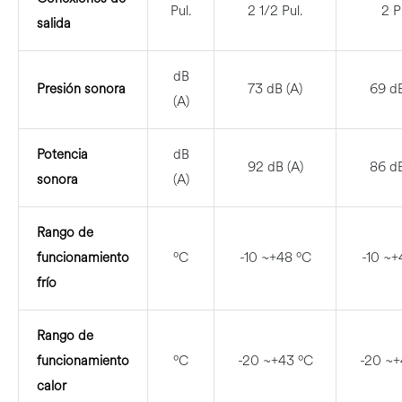
Pul.
2 1/2 Pul.
2 P
salida
dB
Presión sonora
73 dB (A)
69 dB
(A)
Potencia
dB
92 dB (A)
86 dB
sonora
(A)
Rango de
funcionamiento
ºC
-10 ~+48 ºC
-10 ~+
frío
Rango de
funcionamiento
ºC
-20 ~+43 ºC
-20 ~+
calor